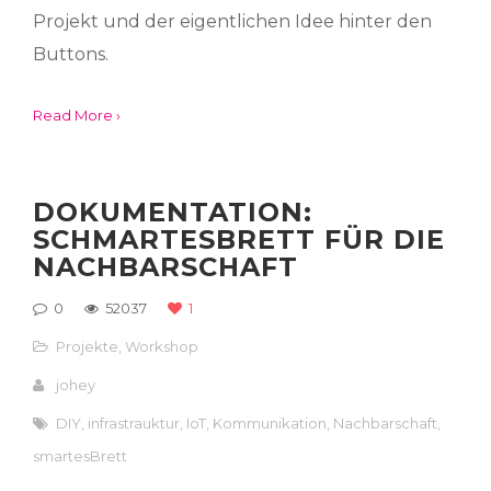
Projekt und der eigentlichen Idee hinter den
Buttons.
Read More ›
DOKUMENTATION:
SCHMARTESBRETT FÜR DIE
NACHBARSCHAFT
0
52037
1
Projekte
,
Workshop
johey
DIY
,
infrastrauktur
,
IoT
,
Kommunikation
,
Nachbarschaft
,
smartesBrett