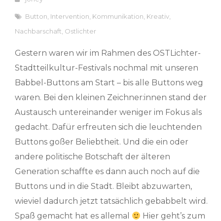
Button
,
Intervention
,
Kommunikation
,
Kreativ
,
Nachbarschaft
,
Ostlichter
Gestern waren wir im Rahmen des OSTLichter-
Stadtteilkultur-Festivals nochmal mit unseren
Babbel-Buttons am Start – bis alle Buttons weg
waren. Bei den kleinen Zeichner:innen stand der
Austausch untereinander weniger im Fokus als
gedacht. Dafür erfreuten sich die leuchtenden
Buttons goßer Beliebtheit. Und die ein oder
andere politische Botschaft der älteren
Generation schaffte es dann auch noch auf die
Buttons und in die Stadt. Bleibt abzuwarten,
wieviel dadurch jetzt tatsächlich gebabbelt wird.
Spaß gemacht hat es allemal
Hier geht’s zum