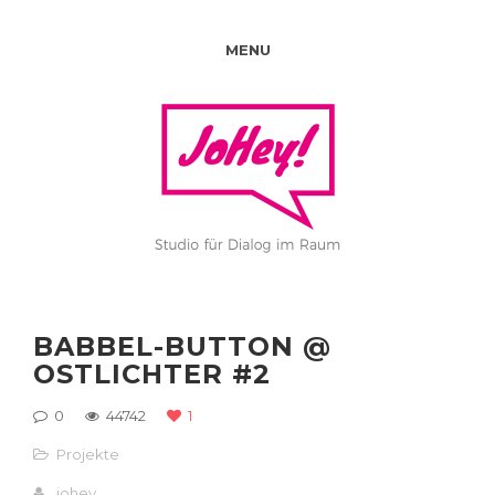
MENU
BABBEL-BUTTON @
OSTLICHTER #2
0
44742
1
Projekte
johey