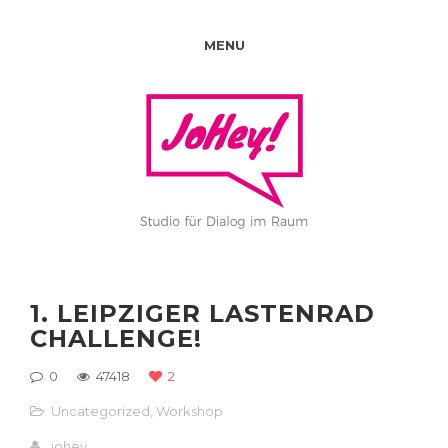
MENU
1. LEIPZIGER LASTENRAD
CHALLENGE!
0
47418
2
Uncategorized
,
Workshop
johey