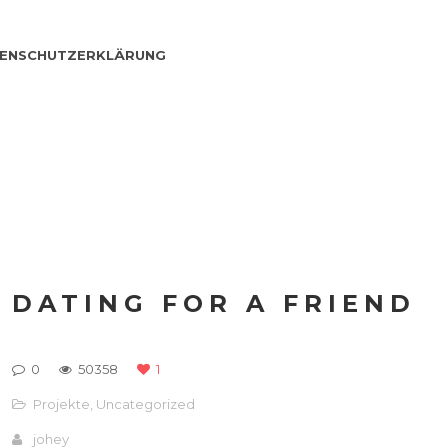
ENSCHUTZERKLÄRUNG
DATING FOR A FRIEND
0
50358
1
Projekte
,
Uncategorized
johey