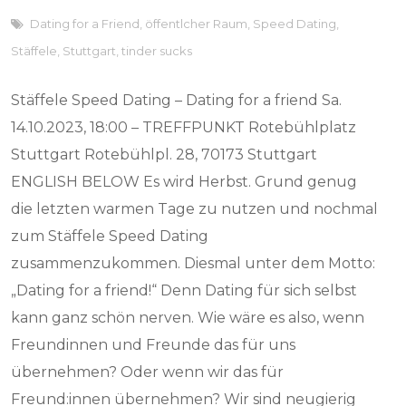
Dating for a Friend
,
öffentlcher Raum
,
Speed Dating
,
Stäffele
,
Stuttgart
,
tinder sucks
Stäffele Speed Dating – Dating for a friend Sa.
14.10.2023, 18:00 – TREFFPUNKT Rotebühlplatz
Stuttgart Rotebühlpl. 28, 70173 Stuttgart
ENGLISH BELOW Es wird Herbst. Grund genug
die letzten warmen Tage zu nutzen und nochmal
zum Stäffele Speed Dating
zusammenzukommen. Diesmal unter dem Motto:
„Dating for a friend!“ Denn Dating für sich selbst
kann ganz schön nerven. Wie wäre es also, wenn
Freundinnen und Freunde das für uns
übernehmen? Oder wenn wir das für
Freund:innen übernehmen? Wir sind neugierig