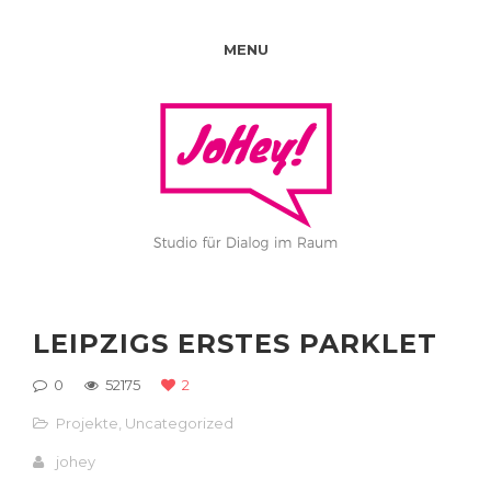
MENU
LEIPZIGS ERSTES PARKLET
0
52175
2
Projekte
,
Uncategorized
johey