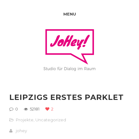
MENU
LEIPZIGS ERSTES PARKLET
0
52181
2
Projekte
,
Uncategorized
johey