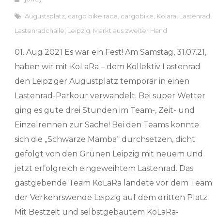
Augustsplatz
,
cargo bike race
,
cargobike
,
Kolara
,
Lastenrad
,
Lastenradchalle
,
Leipzig
,
Markt aus zweiter Hand
01. Aug 2021 Es war ein Fest! Am Samstag, 31.07.21,
haben wir mit KoLaRa – dem Kollektiv Lastenrad
den Leipziger Augustplatz temporär in einen
Lastenrad-Parkour verwandelt. Bei super Wetter
ging es gute drei Stunden im Team-, Zeit- und
Einzelrennen zur Sache! Bei den Teams konnte
sich die „Schwarze Mamba“ durchsetzen, dicht
gefolgt von den Grünen Leipzig mit neuem und
jetzt erfolgreich eingeweihtem Lastenrad. Das
gastgebende Team KoLaRa landete vor dem Team
der Verkehrswende Leipzig auf dem dritten Platz.
Mit Bestzeit und selbstgebautem KoLaRa-