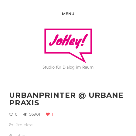
MENU
URBANPRINTER @ URBANE
PRAXIS
0
56901
1
Projekte
johey