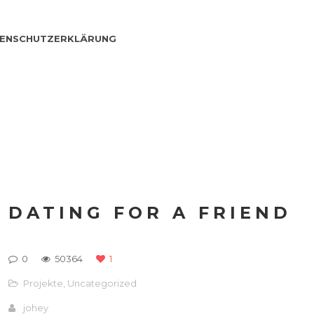
ENSCHUTZERKLÄRUNG
DATING FOR A FRIEND
0
50364
1
Projekte
,
Uncategorized
johey