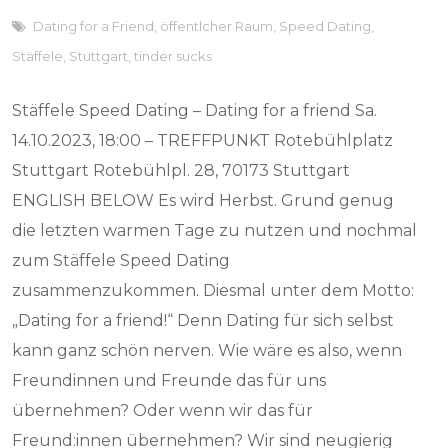
Dating for a Friend
,
öffentlcher Raum
,
Speed Dating
,
Stäffele
,
Stuttgart
,
tinder sucks
Stäffele Speed Dating – Dating for a friend Sa.
14.10.2023, 18:00 – TREFFPUNKT Rotebühlplatz
Stuttgart Rotebühlpl. 28, 70173 Stuttgart
ENGLISH BELOW Es wird Herbst. Grund genug
die letzten warmen Tage zu nutzen und nochmal
zum Stäffele Speed Dating
zusammenzukommen. Diesmal unter dem Motto:
„Dating for a friend!“ Denn Dating für sich selbst
kann ganz schön nerven. Wie wäre es also, wenn
Freundinnen und Freunde das für uns
übernehmen? Oder wenn wir das für
Freund:innen übernehmen? Wir sind neugierig