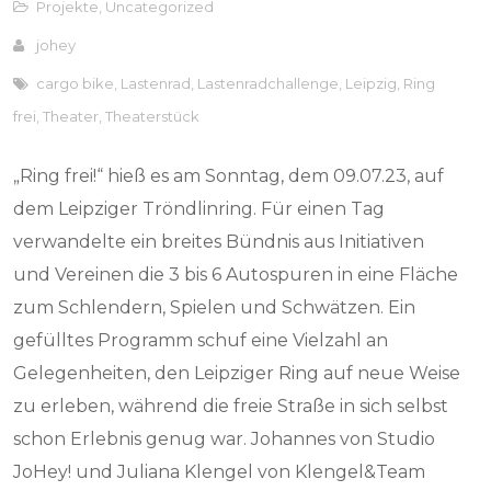
Projekte
,
Uncategorized
johey
cargo bike
,
Lastenrad
,
Lastenradchallenge
,
Leipzig
,
Ring
frei
,
Theater
,
Theaterstück
„Ring frei!“ hieß es am Sonntag, dem 09.07.23, auf
dem Leipziger Tröndlinring. Für einen Tag
verwandelte ein breites Bündnis aus Initiativen
und Vereinen die 3 bis 6 Autospuren in eine Fläche
zum Schlendern, Spielen und Schwätzen. Ein
gefülltes Programm schuf eine Vielzahl an
Gelegenheiten, den Leipziger Ring auf neue Weise
zu erleben, während die freie Straße in sich selbst
schon Erlebnis genug war. Johannes von Studio
JoHey! und Juliana Klengel von Klengel&Team