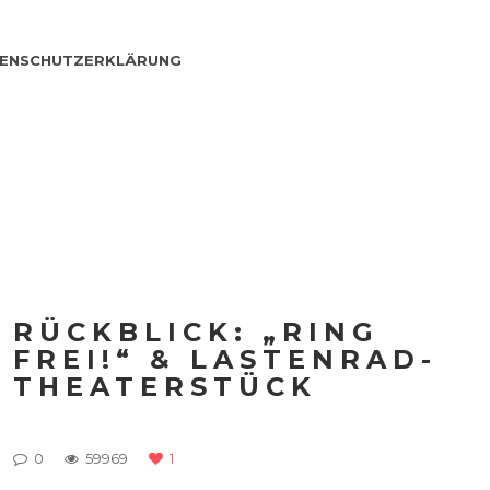
ENSCHUTZERKLÄRUNG
RÜCKBLICK: „RING
FREI!“ & LASTENRAD-
THEATERSTÜCK
0
59969
1