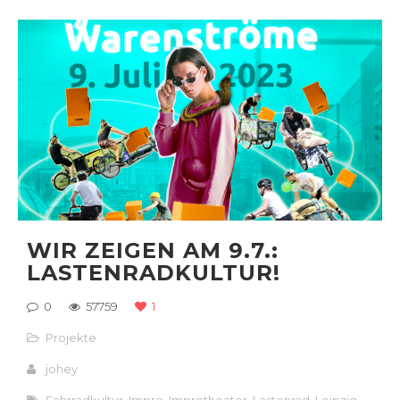
WIR ZEIGEN AM 9.7.:
LASTENRADKULTUR!
0
57759
1
Projekte
johey
Fahrradkultur
,
Impro
,
Improtheater
,
Lastenrad
,
Leipzig
,