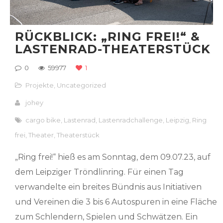
RÜCKBLICK: „RING FREI!“ &
LASTENRAD-THEATERSTÜCK
0
59977
1
Projekte
,
Uncategorized
johey
cargo bike
,
Lastenrad
,
Lastenradchallenge
,
Leipzig
,
Ring
frei
,
Theater
,
Theaterstück
„Ring frei!“ hieß es am Sonntag, dem 09.07.23, auf
dem Leipziger Tröndlinring. Für einen Tag
verwandelte ein breites Bündnis aus Initiativen
und Vereinen die 3 bis 6 Autospuren in eine Fläche
zum Schlendern, Spielen und Schwätzen. Ein