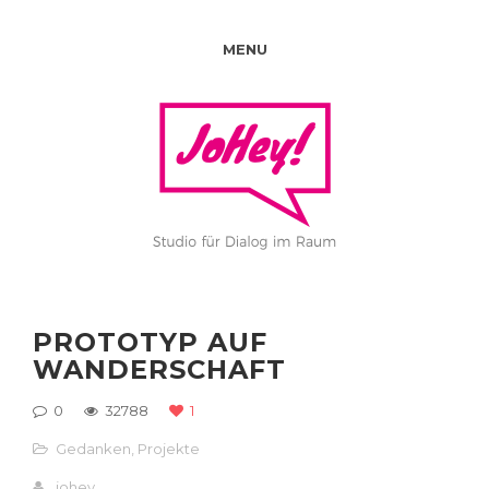
MENU
PROTOTYP AUF
WANDERSCHAFT
0
32788
1
Gedanken
,
Projekte
johey