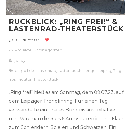
RÜCKBLICK: „RING FREI!“ &
LASTENRAD-THEATERSTÜCK
0
59993
1
Projekte
,
Uncategorized
johey
cargo bike
,
Lastenrad
,
Lastenradchallenge
,
Leipzig
,
Ring
frei
,
Theater
,
Theaterstück
„Ring frei!“ hieß es am Sonntag, dem 09.07.23, auf
dem Leipziger Tröndlinring. Für einen Tag
verwandelte ein breites Bündnis aus Initiativen
und Vereinen die 3 bis 6 Autospuren in eine Fläche
zum Schlendern, Spielen und Schwätzen. Ein