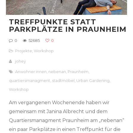
TREFFPUNKTE STATT
PARKPLÄTZE IN PRAUNHEIM
0
52685
0
Projekte
,
Workshop
johey
Anwohner:innen
,
nebenan
,
Praunheim
,
quartiersmanagment
,
stadtmöbel
,
Urban Gardening
,
Workshop
Am vergangenen Wochenende haben wir
gemeinsam mit Janina Albrecht und dem
Quartiersmanagment Praunheim am „nebenan“
ein paar Parkplätze in einen Treffpunkt für die