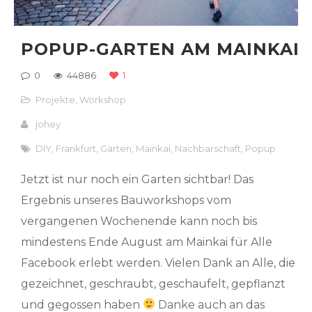
POPUP-GARTEN AM MAINKAI
0
44886
1
Projekte
,
Workshop
johey
DIY
,
Frankfurt
,
Garten
,
Mainkai
,
Nachbarschaft
,
Popup
Jetzt ist nur noch ein Garten sichtbar! Das
Ergebnis unseres Bauworkshops vom
vergangenen Wochenende kann noch bis
mindestens Ende August am Mainkai für Alle
Facebook erlebt werden. Vielen Dank an Alle, die
gezeichnet, geschraubt, geschaufelt, gepflanzt
und gegossen haben
Danke auch an das