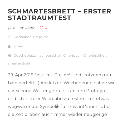
SCHMARTESBRETT – ERSTER
STADTRAUMTEST
0
42252
0
Gedanken
,
Projekte
johey
Goetheplatz
,
Nachbarschaft
,
Offenbach
,
Öffentlichkeit
,
smartesBrett
29. Apr 2019 Jetzt mit Pfeilen! (und trotzdem nur
halb perfekt;) ) Am letzen Wochenende haben wir
das schöne Wetter genutzt, um den Prototyp
endlich in freier Wildbahn zu testen – mit etwas
wegweisender Symbolik für Passant*innen. Über
die Zeit blieben auch immer wieder neugierige