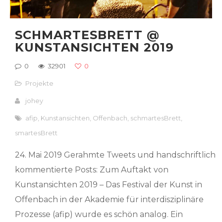
SCHMARTESBRETT @
KUNSTANSICHTEN 2019
0
32901
0
Projekte
johey
afip
,
Kunstansichten
,
Offenbach
,
schmartesBrett
,
smartesBrett
24. Mai 2019 Gerahmte Tweets und handschriftlich
kommentierte Posts: Zum Auftakt von
Kunstansichten 2019 – Das Festival der Kunst in
Offenbach in der Akademie für interdisziplinäre
Prozesse (afip) wurde es schön analog. Ein