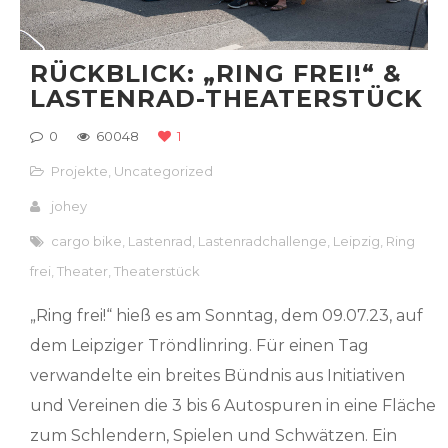
RÜCKBLICK: „RING FREI!“ &
LASTENRAD-THEATERSTÜCK
0
60048
1
Projekte
,
Uncategorized
johey
cargo bike
,
Lastenrad
,
Lastenradchallenge
,
Leipzig
,
Ring
frei
,
Theater
,
Theaterstück
„Ring frei!“ hieß es am Sonntag, dem 09.07.23, auf
dem Leipziger Tröndlinring. Für einen Tag
verwandelte ein breites Bündnis aus Initiativen
und Vereinen die 3 bis 6 Autospuren in eine Fläche
zum Schlendern, Spielen und Schwätzen. Ein