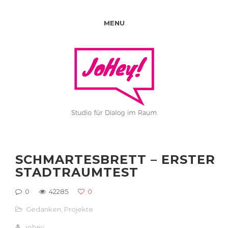
MENU
SCHMARTESBRETT – ERSTER
STADTRAUMTEST
0
42285
0
Gedanken
,
Projekte
johey