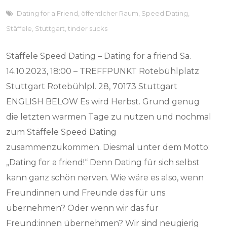
Dating for a Friend
,
öffentlcher Raum
,
Speed Dating
,
Stäffele
,
Stuttgart
,
tinder sucks
Stäffele Speed Dating – Dating for a friend Sa.
14.10.2023, 18:00 – TREFFPUNKT Rotebühlplatz
Stuttgart Rotebühlpl. 28, 70173 Stuttgart
ENGLISH BELOW Es wird Herbst. Grund genug
die letzten warmen Tage zu nutzen und nochmal
zum Stäffele Speed Dating
zusammenzukommen. Diesmal unter dem Motto:
„Dating for a friend!“ Denn Dating für sich selbst
kann ganz schön nerven. Wie wäre es also, wenn
Freundinnen und Freunde das für uns
übernehmen? Oder wenn wir das für
Freund:innen übernehmen? Wir sind neugierig