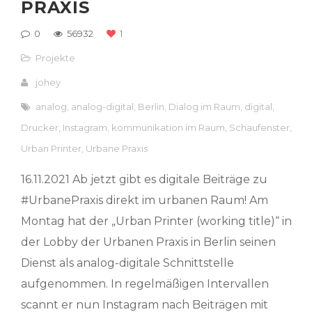
PRAXIS
0
56932
1
Projekte
johey
analog
,
analog-digital
,
Berlin
,
Dialog im Raum
,
digital
,
Drucker
,
Instagram
,
kommunikation im Raum
,
Schaufenster
,
Urban Printer
,
Urbane Praxis
16.11.2021 Ab jetzt gibt es digitale Beiträge zu
#UrbanePraxis direkt im urbanen Raum! Am
Montag hat der „Urban Printer (working title)“ in
der Lobby der Urbanen Praxis in Berlin seinen
Dienst als analog-digitale Schnittstelle
aufgenommen. In regelmäßigen Intervallen
scannt er nun Instagram nach Beiträgen mit