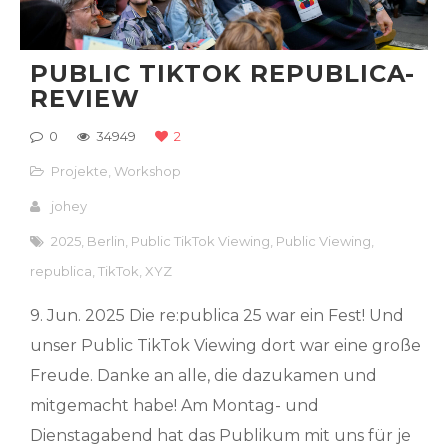
PUBLIC TIKTOK REPUBLICA-
REVIEW
0
34949
2
Projekte
,
Workshop
johey
2025
,
Berlin
,
Public TikTok Viewing
,
Public Viewing
,
republica
,
TikTok
,
XYZ
9. Jun. 2025 Die re:publica 25 war ein Fest! Und
unser Public TikTok Viewing dort war eine große
Freude. Danke an alle, die dazukamen und
mitgemacht habe! Am Montag- und
Dienstagabend hat das Publikum mit uns für je