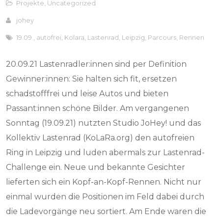
Projekte
,
Uncategorized
johey
19.09.
,
autofrei
,
Kolara
,
Lastenrad
,
Leipzig
,
Parcours
,
Rennen
20.09.21 Lastenradler:innen sind per Definition
Gewinner:innen: Sie halten sich fit, ersetzen
schadstofffrei und leise Autos und bieten
Passant:innen schöne Bilder. Am vergangenen
Sonntag (19.09.21) nutzten Studio JoHey! und das
Kollektiv Lastenrad (KoLaRa.org) den autofreien
Ring in Leipzig und luden abermals zur Lastenrad-
Challenge ein. Neue und bekannte Gesichter
lieferten sich ein Kopf-an-Kopf-Rennen. Nicht nur
einmal wurden die Positionen im Feld dabei durch
die Ladevorgänge neu sortiert. Am Ende waren die