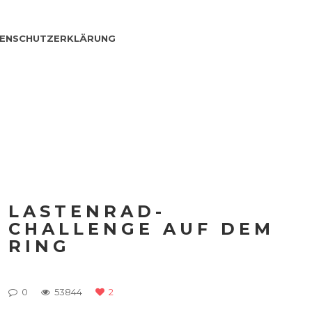
ENSCHUTZERKLÄRUNG
LASTENRAD-
CHALLENGE AUF DEM
RING
0
53844
2