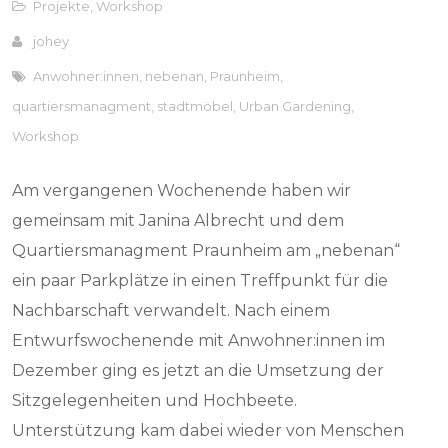
Projekte
,
Workshop
johey
Anwohner:innen
,
nebenan
,
Praunheim
,
quartiersmanagment
,
stadtmöbel
,
Urban Gardening
,
Workshop
Am vergangenen Wochenende haben wir
gemeinsam mit Janina Albrecht und dem
Quartiersmanagment Praunheim am „nebenan“
ein paar Parkplätze in einen Treffpunkt für die
Nachbarschaft verwandelt. Nach einem
Entwurfswochenende mit Anwohner:innen im
Dezember ging es jetzt an die Umsetzung der
Sitzgelegenheiten und Hochbeete.
Unterstützung kam dabei wieder von Menschen