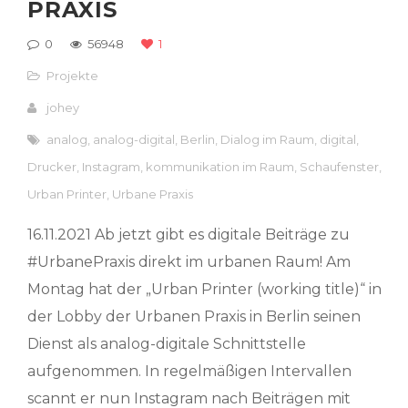
PRAXIS
0
56948
1
Projekte
johey
analog
,
analog-digital
,
Berlin
,
Dialog im Raum
,
digital
,
Drucker
,
Instagram
,
kommunikation im Raum
,
Schaufenster
,
Urban Printer
,
Urbane Praxis
16.11.2021 Ab jetzt gibt es digitale Beiträge zu
#UrbanePraxis direkt im urbanen Raum! Am
Montag hat der „Urban Printer (working title)“ in
der Lobby der Urbanen Praxis in Berlin seinen
Dienst als analog-digitale Schnittstelle
aufgenommen. In regelmäßigen Intervallen
scannt er nun Instagram nach Beiträgen mit