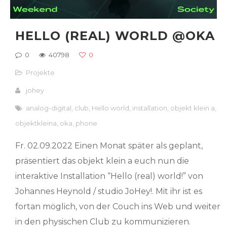
HELLO (REAL) WORLD @OKA
0
40798
0
Projekte
johey
analog-digital
,
club
,
Hello world
,
installation
,
objekt klein a
,
objektkleina
,
oka
,
phone
Fr. 02.09.2022 Einen Monat später als geplant,
präsentiert das objekt klein a euch nun die
interaktive Installation “Hello (real) world!” von
Johannes Heynold / studio JoHey!. Mit ihr ist es
fortan möglich, von der Couch ins Web und weiter
in den physischen Club zu kommunizieren.