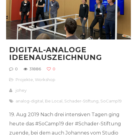
DIGITAL-ANALOGE
IDEENAUSZEICHNUNG
0
31886
0
Projekte
,
Workshop
johey
analog-digital
,
Be Local
,
Schader-Stiftung
,
SoCamp19
19. Aug 2019 Nach drei intensiven Tagen ging
heute das #SoCamp19 der #Schader-Stiftung
zuende, bei dem auch Johannes vom Studio