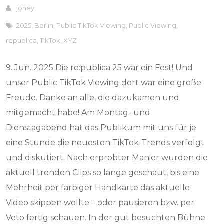
johey
2025
,
Berlin
,
Public TikTok Viewing
,
Public Viewing
,
republica
,
TikTok
,
XYZ
9. Jun. 2025 Die re:publica 25 war ein Fest! Und
unser Public TikTok Viewing dort war eine große
Freude. Danke an alle, die dazukamen und
mitgemacht habe! Am Montag- und
Dienstagabend hat das Publikum mit uns für je
eine Stunde die neuesten TikTok-Trends verfolgt
und diskutiert. Nach erprobter Manier wurden die
aktuell trenden Clips so lange geschaut, bis eine
Mehrheit per farbiger Handkarte das aktuelle
Video skippen wollte – oder pausieren bzw. per
Veto fertig schauen. In der gut besuchten Bühne