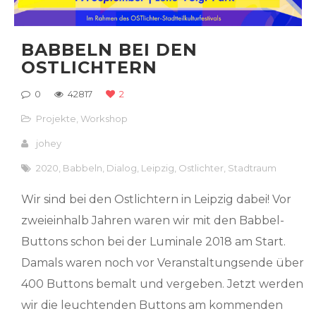
BABBELN BEI DEN
OSTLICHTERN
0
42817
2
Projekte
,
Workshop
johey
2020
,
Babbeln
,
Dialog
,
Leipzig
,
Ostlichter
,
Stadtraum
Wir sind bei den Ostlichtern in Leipzig dabei! Vor
zweieinhalb Jahren waren wir mit den Babbel-
Buttons schon bei der Luminale 2018 am Start.
Damals waren noch vor Veranstaltungsende über
400 Buttons bemalt und vergeben. Jetzt werden
wir die leuchtenden Buttons am kommenden