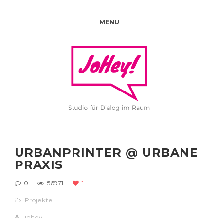
MENU
URBANPRINTER @ URBANE
PRAXIS
0
56971
1
Projekte
johey