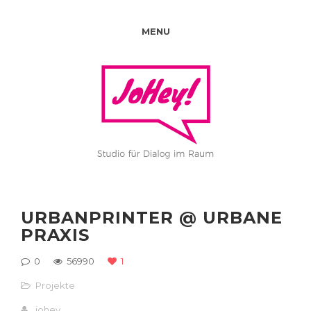
MENU
URBANPRINTER @ URBANE
PRAXIS
0
56990
1
Projekte
johey