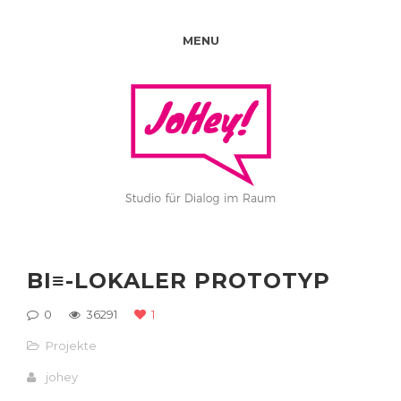
MENU
BI≡-LOKALER PROTOTYP
0
36291
1
Projekte
johey