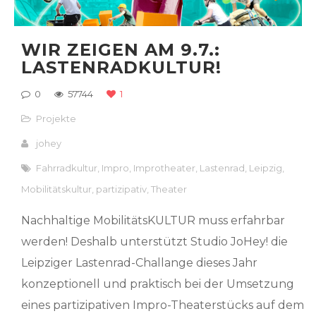
WIR ZEIGEN AM 9.7.:
LASTENRADKULTUR!
0
57744
1
Projekte
johey
Fahrradkultur
,
Impro
,
Improtheater
,
Lastenrad
,
Leipzig
,
Mobilitätskultur
,
partizipativ
,
Theater
Nachhaltige MobilitätsKULTUR muss erfahrbar
werden! Deshalb unterstützt Studio JoHey! die
Leipziger Lastenrad-Challange dieses Jahr
konzeptionell und praktisch bei der Umsetzung
eines partizipativen Impro-Theaterstücks auf dem