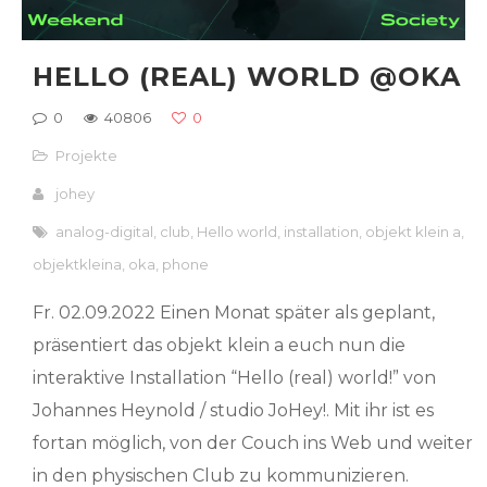
HELLO (REAL) WORLD @OKA
0
40806
0
Projekte
johey
analog-digital
,
club
,
Hello world
,
installation
,
objekt klein a
,
objektkleina
,
oka
,
phone
Fr. 02.09.2022 Einen Monat später als geplant,
präsentiert das objekt klein a euch nun die
interaktive Installation “Hello (real) world!” von
Johannes Heynold / studio JoHey!. Mit ihr ist es
fortan möglich, von der Couch ins Web und weiter
in den physischen Club zu kommunizieren.