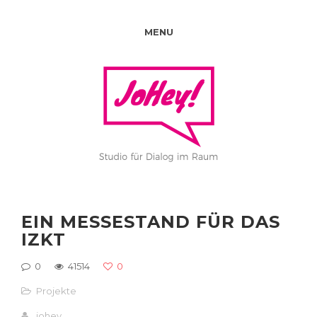
MENU
EIN MESSESTAND FÜR DAS
IZKT
0
41514
0
Projekte
johey