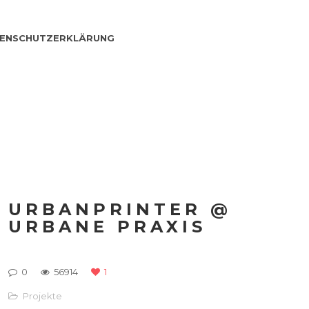
ENSCHUTZERKLÄRUNG
URBANPRINTER @
URBANE PRAXIS
0
56914
1
Projekte