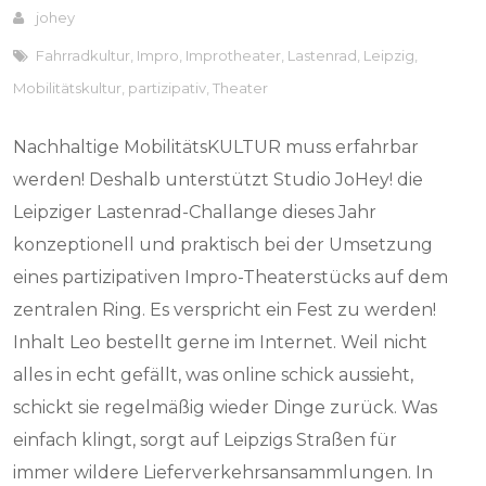
johey
Fahrradkultur
,
Impro
,
Improtheater
,
Lastenrad
,
Leipzig
,
Mobilitätskultur
,
partizipativ
,
Theater
Nachhaltige MobilitätsKULTUR muss erfahrbar
werden! Deshalb unterstützt Studio JoHey! die
Leipziger Lastenrad-Challange dieses Jahr
konzeptionell und praktisch bei der Umsetzung
eines partizipativen Impro-Theaterstücks auf dem
zentralen Ring. Es verspricht ein Fest zu werden!
Inhalt Leo bestellt gerne im Internet. Weil nicht
alles in echt gefällt, was online schick aussieht,
schickt sie regelmäßig wieder Dinge zurück. Was
einfach klingt, sorgt auf Leipzigs Straßen für
immer wildere Lieferverkehrsansammlungen. In