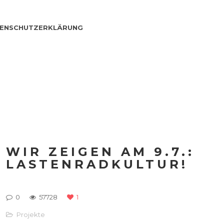
ENSCHUTZERKLÄRUNG
WIR ZEIGEN AM 9.7.:
LASTENRADKULTUR!
0
57728
1
Projekte