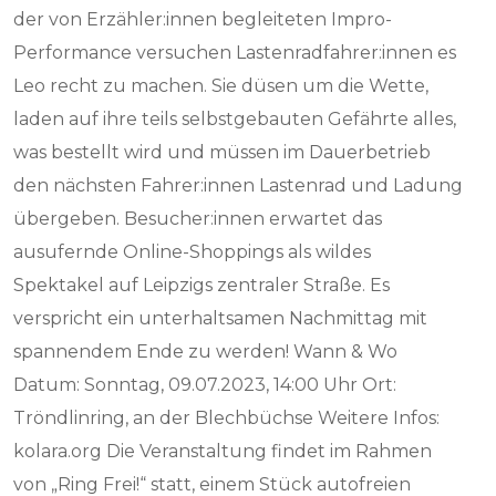
der von Erzähler:innen begleiteten Impro-
Performance versuchen Lastenradfahrer:innen es
Leo recht zu machen. Sie düsen um die Wette,
laden auf ihre teils selbstgebauten Gefährte alles,
was bestellt wird und müssen im Dauerbetrieb
den nächsten Fahrer:innen Lastenrad und Ladung
übergeben. Besucher:innen erwartet das
ausufernde Online-Shoppings als wildes
Spektakel auf Leipzigs zentraler Straße. Es
verspricht ein unterhaltsamen Nachmittag mit
spannendem Ende zu werden! Wann & Wo
Datum: Sonntag, 09.07.2023, 14:00 Uhr Ort:
Tröndlinring, an der Blechbüchse Weitere Infos:
kolara.org Die Veranstaltung findet im Rahmen
von „Ring Frei!“ statt, einem Stück autofreien