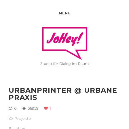
MENU
URBANPRINTER @ URBANE
PRAXIS
0
56959
1
Projekte
johey