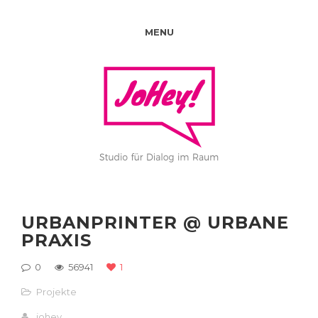
MENU
URBANPRINTER @ URBANE
PRAXIS
0
56941
1
Projekte
johey