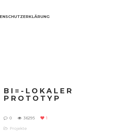
ENSCHUTZERKLÄRUNG
BI≡-LOKALER
PROTOTYP
0
36295
1
Projekte