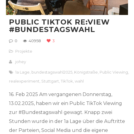
PUBLIC TIKTOK RE:VIEW
#BUNDESTAGSWAHL
0
40958
3
Projekte
johey
1a Lage
,
bundestagswahl2025
,
Königstraße
,
Public Viewing
,
realexperiment
,
Stuttgart
,
TikTok
,
wahl
16. Feb 2025 Am vergangenen Donnerstag,
13.02.2025, haben wir ein Public TikTok Viewing
zur #Bundestagswahl gewagt. Knapp zwei
Stunden wurde in der 1a Lage über die Auftritte
der Parteien, Social Media und die eigene