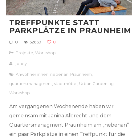
TREFFPUNKTE STATT
PARKPLÄTZE IN PRAUNHEIM
0
52669
0
Projekte
,
Workshop
johey
Anwohner:innen
,
nebenan
,
Praunheim
,
quartiersmanagment
,
stadtmöbel
,
Urban Gardening
,
Workshop
Am vergangenen Wochenende haben wir
gemeinsam mit Janina Albrecht und dem
Quartiersmanagment Praunheim am „nebenan“
ein paar Parkplätze in einen Treffpunkt für die