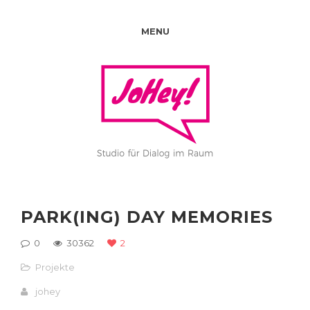
MENU
PARK(ING) DAY MEMORIES
0
30362
2
Projekte
johey